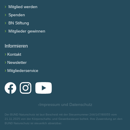
›
Mitglied werden
›
Spenden
›
BN Stiftung
›
Mitglieder gewinnen
Informieren
›
Kontakt
›
Newsletter
›
Mitgliederservice
Facebook
Instagram
YouTube
›
Impressum und Datenschutz
Der BUND Naturschutz ist laut Bescheid mit der Steuernummer 244/147/80055 vom
21.11.2025 von der Körperschafts- und Gewerbesteuer befreit. Ihre Zuwendung an den
BUND Naturschutz ist steuerlich absetzbar.