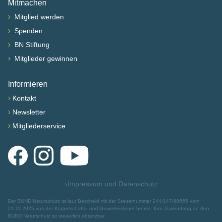
Mitmachen
›
Mitglied werden
›
Spenden
›
BN Stiftung
›
Mitglieder gewinnen
Informieren
›
Kontakt
›
Newsletter
›
Mitgliederservice
Facebook
Instagram
YouTube
›
Impressum und Datenschutz
Der BUND Naturschutz ist laut Bescheid mit der Steuernummer 244/147/80055 vom
21.11.2025 von der Körperschafts- und Gewerbesteuer befreit. Ihre Zuwendung an den
BUND Naturschutz ist steuerlich absetzbar.