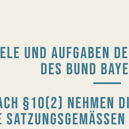
IELE UND AUFGABEN D
DES BUND BAYE
ACH §10(2) NEHMEN D
E SATZUNGSGEMÄSSEN A