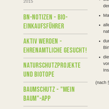
2015
de
BN-NOTIZEN - BIO-
Ma
EINKAUFSFÜHRER
al
na
AKTIV WERDEN -
du
Bi
EHRENAMTLICHE GESUCHT!
di
NATURSCHUTZPROJEKTE
vo
Ins
UND BIOTOPE
(nach 
BAUMSCHUTZ - "MEIN
BAUM"-APP