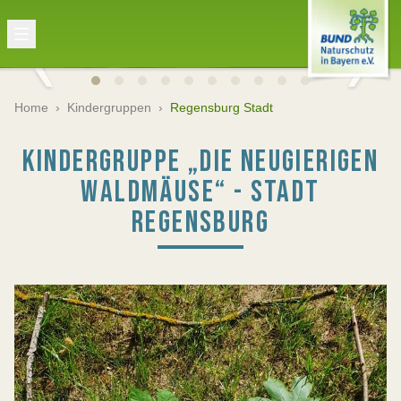
Home
›
Kindergruppen
›
Regensburg Stadt
KINDERGRUPPE „DIE NEUGIERIGEN
WALDMÄUSE“ - STADT
REGENSBURG