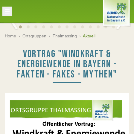
Home
›
Ortsgruppen
›
Thalmassing
›
Aktuell
VORTRAG "WINDKRAFT &
ENERGIEWENDE IN BAYERN -
FAKTEN - FAKES - MYTHEN"