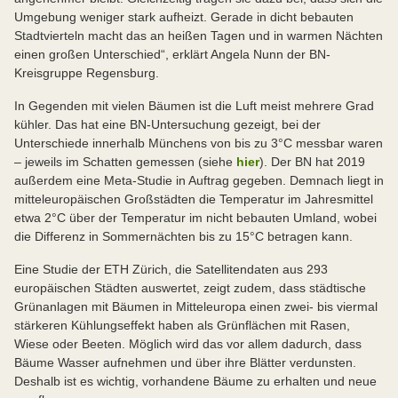
Umgebung weniger stark aufheizt. Gerade in dicht bebauten
Stadtvierteln macht das an heißen Tagen und in warmen Nächten
einen großen Unterschied“, erklärt Angela Nunn der BN-
Kreisgruppe Regensburg.
In Gegenden mit vielen Bäumen ist die Luft meist mehrere Grad
kühler. Das hat eine BN-Untersuchung gezeigt, bei der
Unterschiede innerhalb Münchens von bis zu 3°C messbar waren
– jeweils im Schatten gemessen (siehe
hier
). Der BN hat 2019
außerdem eine Meta-Studie in Auftrag gegeben. Demnach liegt in
mitteleuropäischen Großstädten die Temperatur im Jahresmittel
etwa 2°C über der Temperatur im nicht bebauten Umland, wobei
die Differenz in Sommernächten bis zu 15°C betragen kann.
Eine Studie der ETH Zürich, die Satellitendaten aus 293
europäischen Städten auswertet, zeigt zudem, dass städtische
Grünanlagen mit Bäumen in Mitteleuropa einen zwei- bis viermal
stärkeren Kühlungseffekt haben als Grünflächen mit Rasen,
Wiese oder Beeten. Möglich wird das vor allem dadurch, dass
Bäume Wasser aufnehmen und über ihre Blätter verdunsten.
Deshalb ist es wichtig, vorhandene Bäume zu erhalten und neue