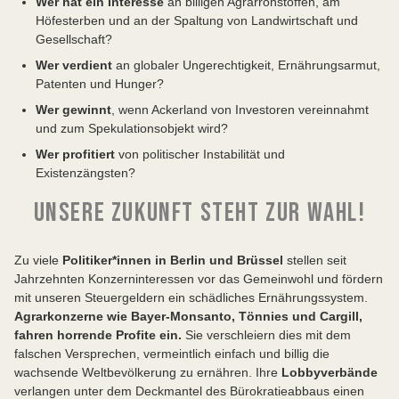
Wer hat ein Interesse
an billigen Agrarrohstoffen, am
Höfesterben und an der Spaltung von Landwirtschaft und
Gesellschaft?
Wer verdient
an globaler Ungerechtigkeit, Ernährungsarmut,
Patenten und Hunger?
Wer gewinnt
, wenn Ackerland von Investoren vereinnahmt
und zum Spekulationsobjekt wird?
Wer profitiert
von politischer Instabilität und
Existenzängsten?
UNSERE ZUKUNFT STEHT ZUR WAHL!
Zu viele
Politiker*innen in Berlin und Brüssel
stellen seit
Jahrzehnten Konzerninteressen vor das Gemeinwohl und fördern
mit unseren Steuergeldern ein schädliches Ernährungssystem.
Agrarkonzerne wie Bayer-Monsanto, Tönnies und Cargill,
fahren horrende Profite ein.
Sie verschleiern dies mit dem
falschen Versprechen, vermeintlich einfach und billig die
wachsende Weltbevölkerung zu ernähren. Ihre
Lobbyverbände
verlangen unter dem Deckmantel des Bürokratieabbaus einen